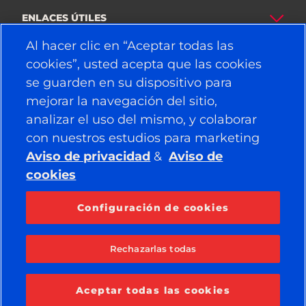
ENLACES ÚTILES
Al hacer clic en “Aceptar todas las
NEUMÁTICOS
cookies”, usted acepta que las cookies
se guarden en su dispositivo para
POLÍTICA
mejorar la navegación del sitio,
EMPRESA
analizar el uso del mismo, y colaborar
con nuestros estudios para marketing
Aviso de privacidad
&
Aviso de
cookies
PUEDE ENCONTRARNOS EN
Facebook
YouTube
Configuración de cookies
Instagram
LinkedIn
Rechazarlas todas
© 2026 APOLLO TYRES LTD
TODOS LOS DERECHOS RESERVADOS
Aceptar todas las cookies