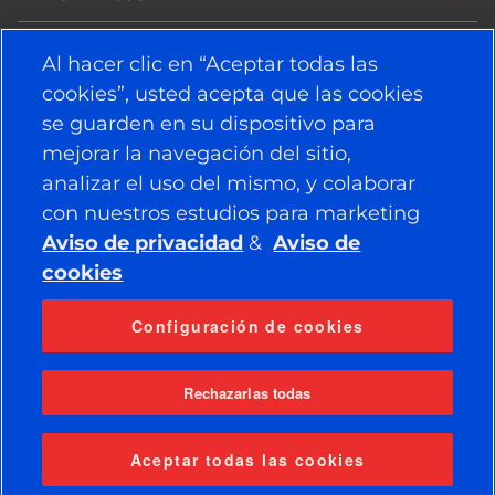
POLÍTICA
Al hacer clic en “Aceptar todas las
cookies”, usted acepta que las cookies
EMPRESA
se guarden en su dispositivo para
mejorar la navegación del sitio,
analizar el uso del mismo, y colaborar
PUEDE ENCONTRARNOS EN
con nuestros estudios para marketing
Facebook
YouTube
Aviso de privacidad
&
Aviso de
Instagram
LinkedIn
cookies
Configuración de cookies
© 2026 APOLLO TYRES LTD
TODOS LOS DERECHOS RESERVADOS
Rechazarlas todas
Aceptar todas las cookies