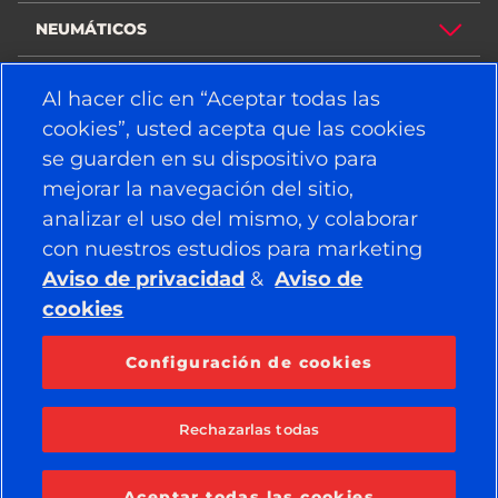
NEUMÁTICOS
POLÍTICA
Al hacer clic en “Aceptar todas las
cookies”, usted acepta que las cookies
EMPRESA
se guarden en su dispositivo para
mejorar la navegación del sitio,
analizar el uso del mismo, y colaborar
PUEDE ENCONTRARNOS EN
con nuestros estudios para marketing
Facebook
YouTube
Aviso de privacidad
&
Aviso de
Instagram
LinkedIn
cookies
Configuración de cookies
© 2026 APOLLO TYRES LTD
TODOS LOS DERECHOS RESERVADOS
Rechazarlas todas
Aceptar todas las cookies