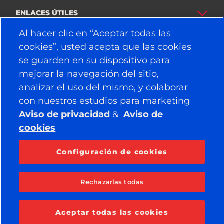
ENLACES ÚTILES
Al hacer clic en “Aceptar todas las
NEUMÁTICOS
cookies”, usted acepta que las cookies
se guarden en su dispositivo para
POLÍTICA
mejorar la navegación del sitio,
EMPRESA
analizar el uso del mismo, y colaborar
con nuestros estudios para marketing
Aviso de privacidad
&
Aviso de
cookies
PUEDE ENCONTRARNOS EN
Facebook
YouTube
Configuración de cookies
Instagram
LinkedIn
Rechazarlas todas
© 2026 APOLLO TYRES LTD
TODOS LOS DERECHOS RESERVADOS
Aceptar todas las cookies