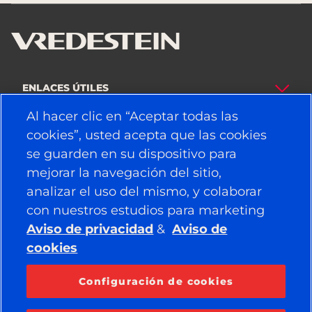
ENLACES ÚTILES
Al hacer clic en “Aceptar todas las
NEUMÁTICOS
cookies”, usted acepta que las cookies
se guarden en su dispositivo para
POLÍTICA
mejorar la navegación del sitio,
EMPRESA
analizar el uso del mismo, y colaborar
con nuestros estudios para marketing
Aviso de privacidad
&
Aviso de
cookies
PUEDE ENCONTRARNOS EN
Facebook
YouTube
Configuración de cookies
Instagram
LinkedIn