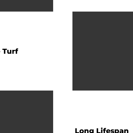
 Turf
Long Lifespan