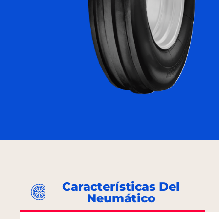
Características Del
Neumático